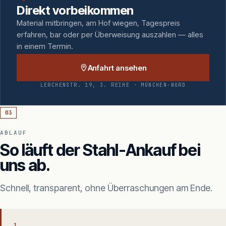
Direkt vorbeikommen
Material mitbringen, am Hof wiegen, Tagespreis
erfahren, bar oder per Überweisung auszahlen — alles
in einem Termin.
Anfahrt ansehen
LERCHENSTR. 19, 3. REIHE · MÜNCHEN-NORD
03
ABLAUF
So läuft der Stahl-Ankauf bei
uns ab.
Schnell, transparent, ohne Überraschungen am Ende.
1