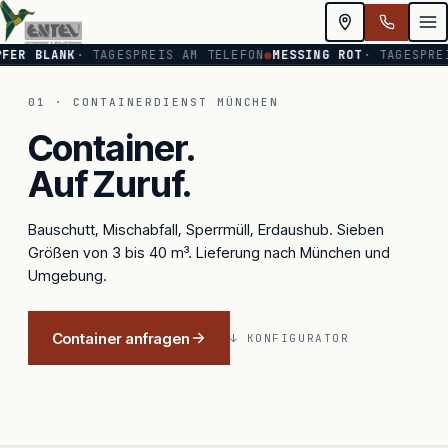
FER BLANK
· TAGESPREIS AM TELEFON
●
MESSING ROT
· TAGESPRE
CONTAINER-
Containerdienst & Schrottankauf Mün
FLOTTE
01 · CONTAINERDIENST MÜNCHEN
·
3
Container.
BIS
10
M³
Auf Zuruf.
Bauschutt, Mischabfall, Sperrmüll, Erdaushub. Sieben
Größen von 3 bis 40 m³. Lieferung nach München und
Umgebung.
Container anfragen
↓ KONFIGURATOR