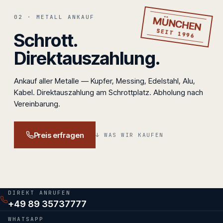
SCHROTTPLATZ
·
02 · METALL ANKAUF
LERCHENSTR.
MÜNCHEN
19,
SEIT 1996
3.
Schrott.
REIHE
·
Direktauszahlung.
MÜNCHEN
Ankauf aller Metalle — Kupfer, Messing, Edelstahl, Alu,
Kabel. Direktauszahlung am Schrottplatz. Abholung nach
Vereinbarung.
Preis erfragen
↓ WAS WIR KAUFEN
DIREKT ANRUFEN
+49 89 35737777
WHATSAPP