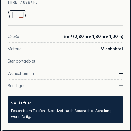
IHRE AUSWAHL
Größe
5 m³ (2,80 m × 1,80 m × 1,00 m)
Material
Mischabfall
Standortgebiet
—
Wunschtermin
—
Sonstiges
—
So läuft's:
Festpreis am Telefon · Standzeit nach Absprache · Abholung
wenn fertig.