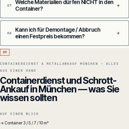
Welche Materialien dürfen NICHT in den
+
07
Container?
Kann ich für Demontage / Abbruch
+
08
einen Festpreis bekommen?
09
CONTAINERDIENST & METALLANKAUF MÜNCHEN — ALLES
AUS EINER HAND
Containerdienst und Schrott-
Ankauf in München — was Sie
wissen sollten
AUF EINEN BLICK
→ Container 3 / 5 / 7 / 10 m³