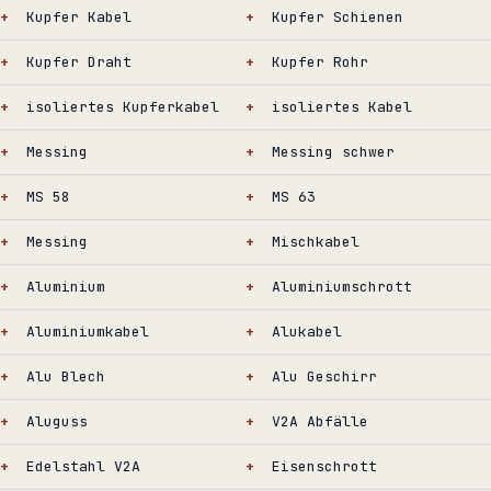
Kupfer Kabel
Kupfer Schienen
Kupfer Draht
Kupfer Rohr
isoliertes Kupferkabel
isoliertes Kabel
Messing
Messing schwer
MS 58
MS 63
Messing
Mischkabel
Aluminium
Aluminiumschrott
Aluminiumkabel
Alukabel
Alu Blech
Alu Geschirr
Aluguss
V2A Abfälle
Edelstahl V2A
Eisenschrott