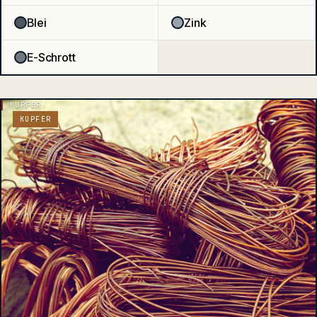
Blei
Zink
E-Schrott
KUPFER
KUPFER