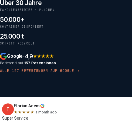
Über 30 Jahre
Kundenbewertungen
FAMILIENBETRIEB · MÜNCHEN
50.000+
CONTAINER DISPONIERT
25.000 t
SCHROTT RECYCELT
4,9
Google
★★★★★
·
Basierend auf
157 Rezensionen
ALLE 157 BEWERTUNGEN AUF GOOGLE →
Florian Ademi
F
★★★★★
·
a month ago
Super Service