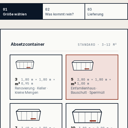
01
02
03
Größe wählen
Was kommt rein?
Lieferung
Absetzcontainer
STANDARD · 3–12 M³
3
5
1,80 m × 1,80 m ×
2,80 m × 1,80 m ×
m³
0,95 m
m³
1,00 m
Renovierung · Keller ·
Einfamilienhaus ·
kleine Mengen
Bauschutt · Sperrmüll
7
10
3,40 m × 1,80 m ×
3,80 m × 2,00 m ×