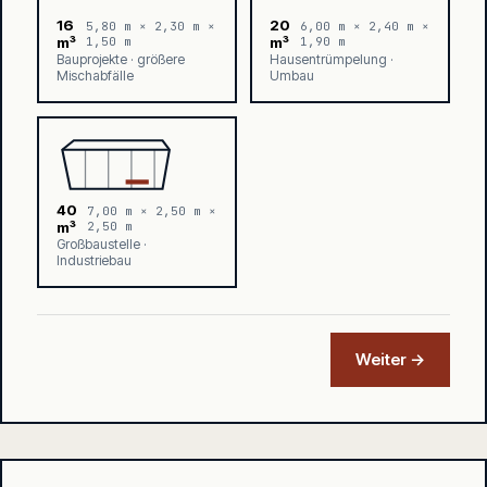
16
20
5,80 m × 2,30 m ×
6,00 m × 2,40 m ×
m³
1,50 m
m³
1,90 m
Bauprojekte · größere
Hausentrümpelung ·
Mischabfälle
Umbau
40
7,00 m × 2,50 m ×
m³
2,50 m
Großbaustelle ·
Industriebau
Weiter →