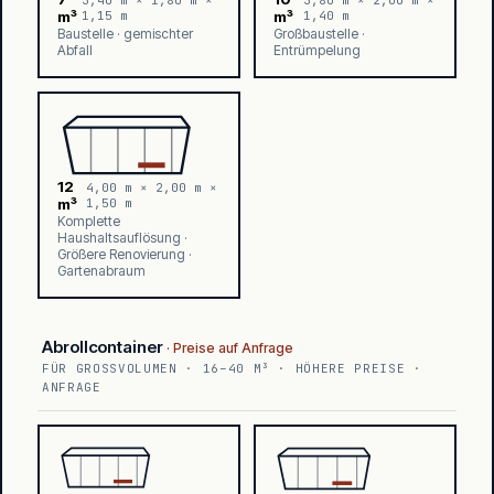
m³
1,15 m
m³
1,40 m
Baustelle · gemischter
Großbaustelle ·
Abfall
Entrümpelung
12
4,00 m × 2,00 m ×
m³
1,50 m
Komplette
Haushaltsauflösung ·
Größere Renovierung ·
Gartenabraum
Abrollcontainer
FÜR GROSSVOLUMEN · 16–40 M³ · HÖHERE PREISE · A
NFRAGE