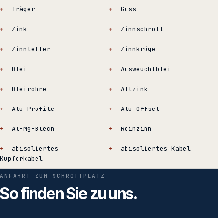
Träger
Guss
Zink
Zinnschrott
Zinnteller
Zinnkrüge
Blei
Ausweuchtblei
Bleirohre
Altzink
Alu Profile
Alu Offset
Al-Mg-Blech
Reinzinn
abisoliertes
abisoliertes Kabel
Kupferkabel
ANFAHRT ZUM SCHROTTPLATZ
So finden Sie zu uns.