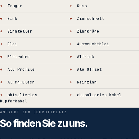
Träger
Guss
Zink
Zinnschrott
Zinnteller
Zinnkrüge
Blei
Ausweuchtblei
Bleirohre
Altzink
Alu Profile
Alu Offset
Al-Mg-Blech
Reinzinn
abisoliertes
abisoliertes Kabel
Kupferkabel
ANFAHRT ZUM SCHROTTPLATZ
So finden Sie zu uns.