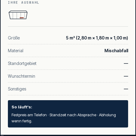
IHRE AUSWAHL
Größe
5 m³ (2,80 m × 1,80 m × 1,00 m)
Material
Mischabfall
Standortgebiet
—
Wunschtermin
—
Sonstiges
—
So läuft's:
Festpreis am Telefon · Standzeit nach Absprache · Abholung
wenn fertig.