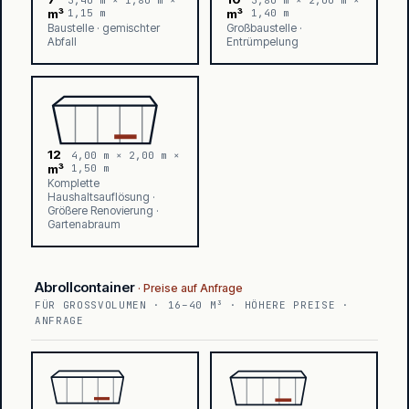
m³
1,15 m
m³
1,40 m
Baustelle · gemischter
Großbaustelle ·
Abfall
Entrümpelung
12
4,00 m × 2,00 m ×
m³
1,50 m
Komplette
Haushaltsauflösung ·
Größere Renovierung ·
Gartenabraum
Abrollcontainer
FÜR GROSSVOLUMEN · 16–40 M³ · HÖHERE PREISE · A
NFRAGE