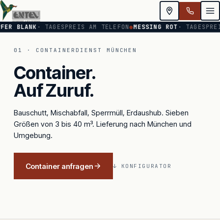
FER BLANK
· TAGESPREIS AM TELEFON
●
MESSING ROT
· TAGESPREI
CONTAINER-
Containerdienst & Schrottankauf Mün
FLOTTE
01 · CONTAINERDIENST MÜNCHEN
·
3
Container.
BIS
10
M³
Auf Zuruf.
Bauschutt, Mischabfall, Sperrmüll, Erdaushub. Sieben
Größen von 3 bis 40 m³. Lieferung nach München und
Umgebung.
Container anfragen
↓ KONFIGURATOR