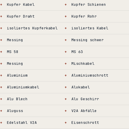
Kupfer Kabel
Kupfer Schienen
Kupfer Draht
Kupfer Rohr
isoliertes Kupferkabel
isoliertes Kabel
Messing
Messing schwer
MS 58
MS 63
Messing
Mischkabel
Aluminium
Aluminiumschrott
Aluminiumkabel
Alukabel
Alu Blech
Alu Geschirr
Aluguss
V2A Abfälle
Edelstahl V2A
Eisenschrott