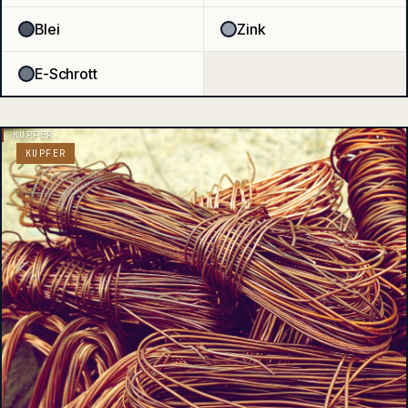
Blei
Zink
E-Schrott
KUPFER
KUPFER