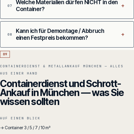
Welche Materialien dürfen NICHT in den
+
07
Container?
Kann ich für Demontage / Abbruch
+
08
einen Festpreis bekommen?
09
CONTAINERDIENST & METALLANKAUF MÜNCHEN — ALLES
AUS EINER HAND
Containerdienst und Schrott-
Ankauf in München — was Sie
wissen sollten
AUF EINEN BLICK
→ Container 3 / 5 / 7 / 10 m³