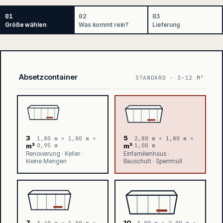
01
02
03
Größe wählen
Was kommt rein?
Lieferung
Absetzcontainer
STANDARD · 3–12 M³
3
5
1,80 m × 1,80 m ×
2,80 m × 1,80 m ×
m³
0,95 m
m³
1,00 m
Renovierung · Keller ·
Einfamilienhaus ·
kleine Mengen
Bauschutt · Sperrmüll
7
10
3,40 m × 1,80 m ×
3,80 m × 2,00 m ×