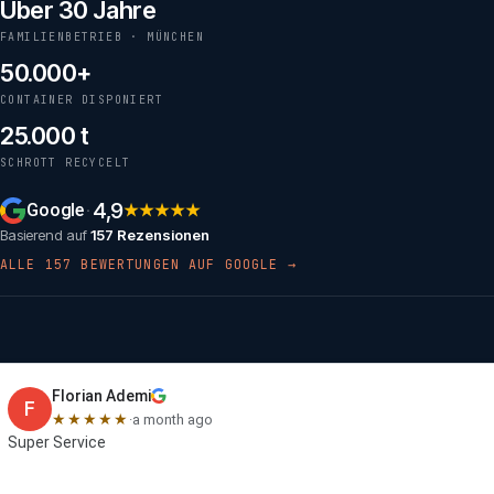
Über 30 Jahre
Kundenbewertungen
FAMILIENBETRIEB · MÜNCHEN
50.000+
CONTAINER DISPONIERT
25.000 t
SCHROTT RECYCELT
4,9
Google
★★★★★
·
Basierend auf
157 Rezensionen
ALLE 157 BEWERTUNGEN AUF GOOGLE →
Florian Ademi
F
★★★★★
·
a month ago
Super Service