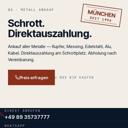
SCHROTTPLATZ
·
02 · METALL ANKAUF
LERCHENSTR.
MÜNCHEN
19,
SEIT 1996
3.
Schrott.
REIHE
·
Direktauszahlung.
MÜNCHEN
Ankauf aller Metalle — Kupfer, Messing, Edelstahl, Alu,
Kabel. Direktauszahlung am Schrottplatz. Abholung nach
Vereinbarung.
Preis erfragen
↓ WAS WIR KAUFEN
DIREKT ANRUFEN
+49 89 35737777
WHATSAPP