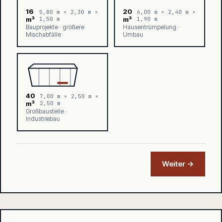
16
20
5,80 m × 2,30 m ×
6,00 m × 2,40 m ×
m³
1,50 m
m³
1,90 m
Bauprojekte · größere
Hausentrümpelung ·
Mischabfälle
Umbau
40
7,00 m × 2,50 m ×
m³
2,50 m
Großbaustelle ·
Industriebau
Weiter →